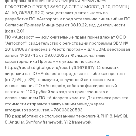
федерального значения МУНИЦИПАЛЬНЫЙ ОКРУГ
ЛЕФОРТОВО, ПРОЕЗД ЗАВОДА СЕРП И МОЛОТ, Д. 10, ПОМЕЩ.
41Н/9, ОКВЭД 62.0) осуществляет деятельность по
разработке ПО «Autospot» и предоставлению лицензий на ПО.
Согласно Приказу Минцифры от 08.10.22, вид деятельности
(код): 2.01.
ПО «Autospot» — исключительные права принадлежат ООО
"Автоспот": свидетельство о регистрации программы ЭВМ №
2018618687, внесена в Реестр программ для ЭВМ, реестровая
запись № 28745 от 09.07.2025 г. Функциональные
характеристики Программы указаны по ссылке:
https://reestr.digital.gov.ru/reestr/3467687/
. Стоимость
лицензии на ПО «Autospot» определяется либо как процент
(от 2,5% до 3%) от выручки, полученной лицензиатом от
использования ПО «Autospot», либо как фиксированный
платеж от 1100 рублей за каждого привлеченного с
использованием ПО «Autospot» клиента. Для точного расчета
стоимости отправьте заявку нашим менеджерам
info@autospot.ru
, тел. +78003020583
ПО разработано с использованием технологий: PHP 8, MySQL
8, Angular, Symfony framework, Yii2 framework.