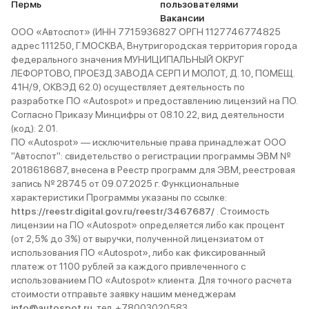
Пермь
пользователями
Вакансии
ООО «Автоспот» (ИНН 7715936827 ОРГН 1127746774825
адрес 111250, Г.МОСКВА, Внутригородская территория города
федерального значения МУНИЦИПАЛЬНЫЙ ОКРУГ
ЛЕФОРТОВО, ПРОЕЗД ЗАВОДА СЕРП И МОЛОТ, Д. 10, ПОМЕЩ.
41Н/9, ОКВЭД 62.0) осуществляет деятельность по
разработке ПО «Autospot» и предоставлению лицензий на ПО.
Согласно Приказу Минцифры от 08.10.22, вид деятельности
(код): 2.01.
ПО «Autospot» — исключительные права принадлежат ООО
"Автоспот": свидетельство о регистрации программы ЭВМ №
2018618687, внесена в Реестр программ для ЭВМ, реестровая
запись № 28745 от 09.07.2025 г. Функциональные
характеристики Программы указаны по ссылке:
https://reestr.digital.gov.ru/reestr/3467687/
. Стоимость
лицензии на ПО «Autospot» определяется либо как процент
(от 2,5% до 3%) от выручки, полученной лицензиатом от
использования ПО «Autospot», либо как фиксированный
платеж от 1100 рублей за каждого привлеченного с
использованием ПО «Autospot» клиента. Для точного расчета
стоимости отправьте заявку нашим менеджерам
info@autospot.ru
, тел. +78003020583