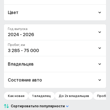
Цвет
Год выпуска
2024 - 2026
Пробег, км
3 285 - 75 000
Владельцев
Состояние авто
Как новая
1 владелец
До 2х владельцев
Пробег 
Сортировать
по популярности