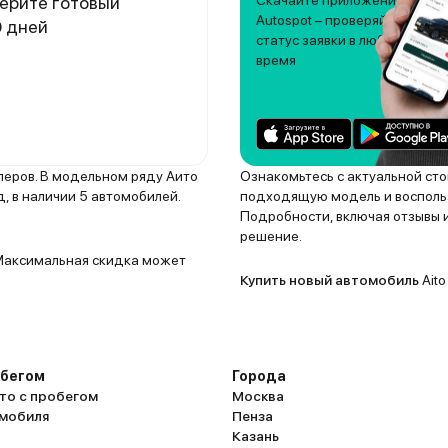
ерите готовый
Скачайте приложение
Autospot – проверяйте
0 дней
статус заявки в любое
время
леров. В модельном ряду Аито
Ознакомьтесь с актуальной ст
 в наличии 5 автомобилей.
подходящую модель и воспольз
Подробности, включая отзывы и
решение.
. Максимальная скидка может
Купить новый автомобиль
Aito
обегом
Города
то с пробегом
Москва
омобиля
Пенза
Казань