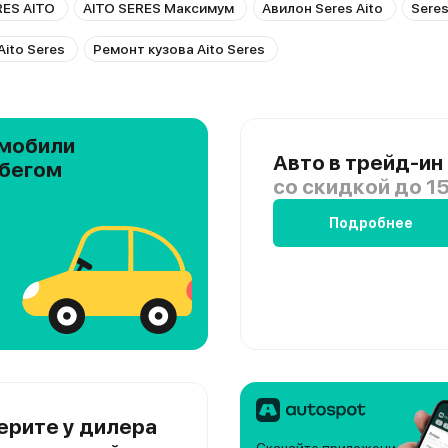
ES AITO
AITO SERES Максимум
Авилон Seres Aito
Seres
ito Seres
Ремонт кузова Aito Seres
мобили
Авто в трейд-ин
обегом
со скидкой
до 15
Подробнее
ерите у дилера