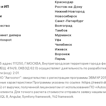
Краснодар
 и ИП
Ростов-на-Дону
Нижний Новгород
м
Новосибирск
Санкт-Петербург
ество
Волгоград
Тамбов
бинет дилера
Мурманск
utospot
Уфа
Челябинск
Ижевск
Воронеж
Пермь
 адрес 111250, Г.МОСКВА, Внутригородская территория города
. 41Н/9, ОКВЭД 62.0) осуществляет деятельность по разработке 
 (код): 2.01.
 "Автоспот": свидетельство о регистрации программы ЭВМ № 201
ьные характеристики Программы указаны по ссылке:
https://reestr.
%) от выручки, полученной лицензиатом от использования ПО «Autos
 клиента. Для точного расчета стоимости отправьте заявку нашим
 8, Angular, Symfony framework, Yii2 framework.