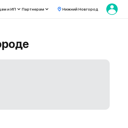
цам и ИП
Партнерам
Нижний Новгород
ороде