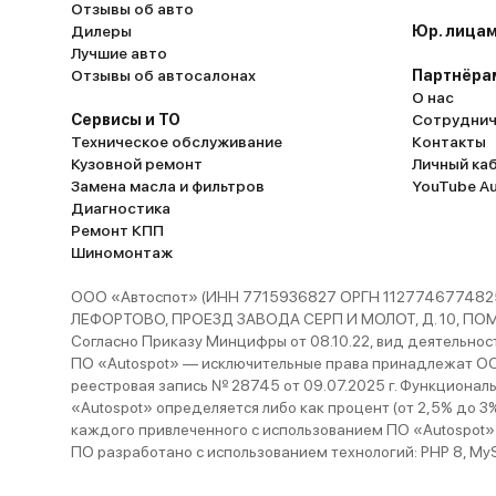
Отзывы об авто
Дилеры
Юр. лицам
Лучшие авто
Отзывы об автосалонах
Партнёра
О нас
Сервисы и ТО
Сотруднич
Техническое обслуживание
Контакты
Кузовной ремонт
Личный ка
Замена масла и фильтров
YouTube A
Диагностика
Ремонт КПП
Шиномонтаж
ООО «Автоспот» (ИНН 7715936827 ОРГН 1127746774825
ЛЕФОРТОВО, ПРОЕЗД ЗАВОДА СЕРП И МОЛОТ, Д. 10, ПОМЕЩ
Согласно Приказу Минцифры от 08.10.22, вид деятельности
ПО «Autospot» — исключительные права принадлежат ООО
реестровая запись № 28745 от 09.07.2025 г. Функционал
«Autospot» определяется либо как процент (от 2,5% до 3
каждого привлеченного с использованием ПО «Autospot»
ПО разработано с использованием технологий: PHP 8, MySQL