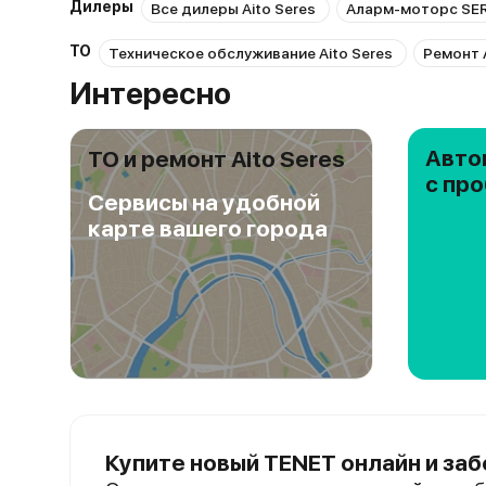
Дилеры
Все дилеры Aito Seres
Аларм-моторс SER
ТО
Техническое обслуживание Aito Seres
Ремонт A
Интересно
Авто
ТО и ремонт Aito Seres
с пр
Сервисы на удобной
карте вашего города
Купите новый TENET онлайн и заб