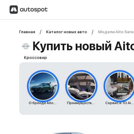
Главная
Каталог новых авто
Модели Aito Sere
Купить новый Ait
Кроссовер
О бренде Aito Seres
Преимущества автомобилей Aito Seres
Сервис и ТО Aito Seres