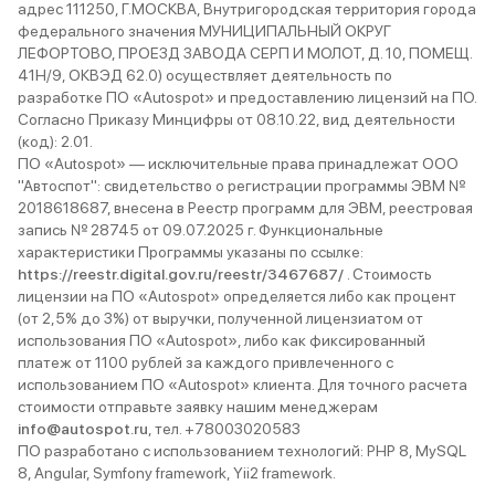
адрес 111250, Г.МОСКВА, Внутригородская территория города
федерального значения МУНИЦИПАЛЬНЫЙ ОКРУГ
ЛЕФОРТОВО, ПРОЕЗД ЗАВОДА СЕРП И МОЛОТ, Д. 10, ПОМЕЩ.
41Н/9, ОКВЭД 62.0) осуществляет деятельность по
разработке ПО «Autospot» и предоставлению лицензий на ПО.
Согласно Приказу Минцифры от 08.10.22, вид деятельности
(код): 2.01.
ПО «Autospot» — исключительные права принадлежат ООО
"Автоспот": свидетельство о регистрации программы ЭВМ №
2018618687, внесена в Реестр программ для ЭВМ, реестровая
запись № 28745 от 09.07.2025 г. Функциональные
характеристики Программы указаны по ссылке:
https://reestr.digital.gov.ru/reestr/3467687/
. Стоимость
лицензии на ПО «Autospot» определяется либо как процент
(от 2,5% до 3%) от выручки, полученной лицензиатом от
использования ПО «Autospot», либо как фиксированный
платеж от 1100 рублей за каждого привлеченного с
использованием ПО «Autospot» клиента. Для точного расчета
стоимости отправьте заявку нашим менеджерам
info@autospot.ru
, тел. +78003020583
ПО разработано с использованием технологий: PHP 8, MySQL
8, Angular, Symfony framework, Yii2 framework.