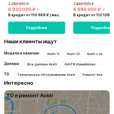
7 750 000 ₽
7 650 000 ₽
6 820 000 ₽
6 890 000 ₽
В кредит от 110 969 ₽ / мес.
В кредит от 112 108 ₽ 
Подробнее
Подробнее
Наши клиенты ищут
Модели в наличии
Avatr 11
Avatr 12
Avatr с пробег
Дилеры
Все дилеры Avatr
AVATR Измайлово
Юг-Ав
ТО
Техническое обслуживание Avatr
Ремонт Avatr
Интересно
ТО и ремонт Avatr