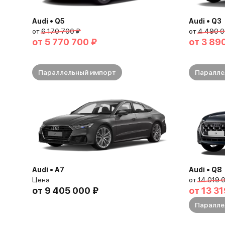
Audi • Q5
Audi • Q3
от
6 170 700 ₽
от
4 490 0
от
5 770 700 ₽
от
3 89
Параллельный импорт
Паралле
Audi • A7
Audi • Q8
Цена
от
14 019 
от
9 405 000 ₽
от
13 31
Паралле