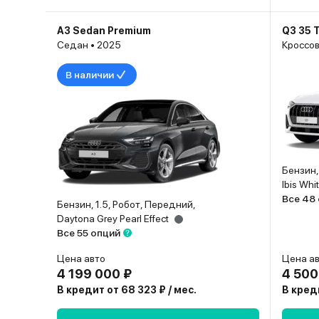
A3 Sedan Premium
Q3 35 
Седан • 2025
Кроссов
В наличии
Бензин,
Ibis Whi
Все 48
Бензин, 1.5, Робот, Передний,
Daytona Grey Pearl Effect
Все 55 опций
Цена авто
Цена а
4 199 000 ₽
4 500
В кредит от 68 323 ₽ / мес.
В креди