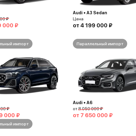
Audi • A3 Sedan
00 ₽
Цена
0 000 ₽
от
4 199 000 ₽
льный импорт
Параллельный импорт
Audi • A6
000 ₽
от
8 050 000 ₽
9 000 ₽
от
7 650 000 ₽
льный импорт