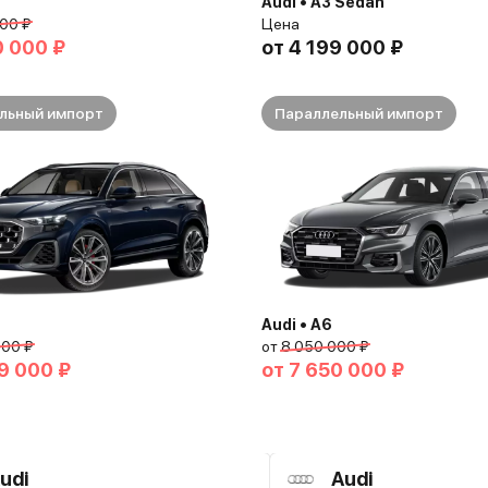
Audi • A3 Sedan
00 ₽
Цена
0 000 ₽
от
4 199 000 ₽
льный импорт
Параллельный импорт
Audi • A6
000 ₽
от
8 050 000 ₽
9 000 ₽
от
7 650 000 ₽
udi
Audi