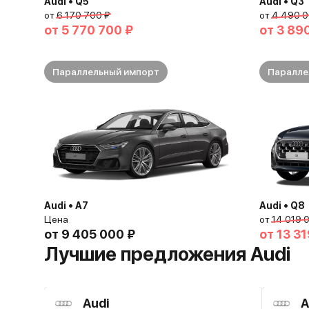
Audi • Q5
Audi • Q3
от
6 170 700 ₽
от
4 490 0
от
5 770 700 ₽
от
3 89
Параллельный импорт
Паралле
Audi • A7
Audi • Q8
Цена
от
14 019 
от
9 405 000 ₽
от
13 31
Лучшие предложения Audi
Audi
A