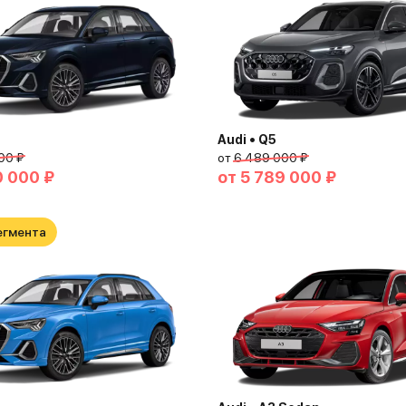
Audi • Q5
00 ₽
от
6 489 000 ₽
0 000 ₽
от
5 789 000 ₽
егмента