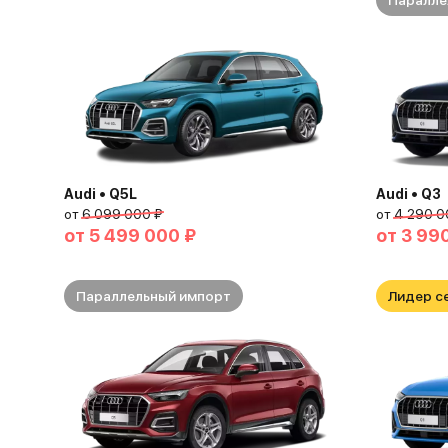
Паралле
Audi • Q5L
Audi • Q3
от
6 099 000 ₽
от
4 290 0
от
5 499 000 ₽
от
3 99
Параллельный импорт
Лидер с