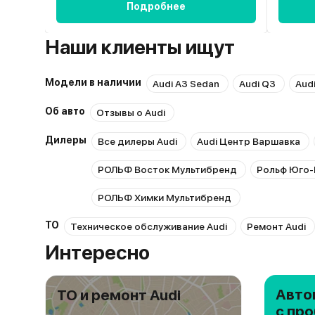
Подробнее
Наши клиенты ищут
Модели в наличии
Audi A3 Sedan
Audi Q3
Aud
Об авто
Отзывы о Audi
Дилеры
Все дилеры Audi
Audi Центр Варшавка
РОЛЬФ Восток Мультибренд
Рольф Юго-
РОЛЬФ Химки Мультибренд
ТО
Техническое обслуживание Audi
Ремонт Audi
Интересно
Авто
ТО и ремонт Audi
с пр