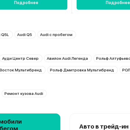
Подробнее
Подробнее
i Q5L
Audi Q5
Audi с пробегом
Ауди Центр Север
Авилон Audi Легенда
Рольф Алтуфьев
Восток Мультибренд
Рольф Дмитровка Мультибренд
РОЛ
Ремонт кузова Audi
мобили
Авто в трейд-ин
обегом