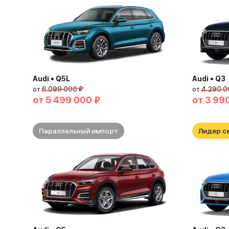
Audi • Q5L
Audi • Q3
от
6 099 000 ₽
от
4 290 0
от
5 499 000 ₽
от
3 99
Параллельный импорт
Лидер с