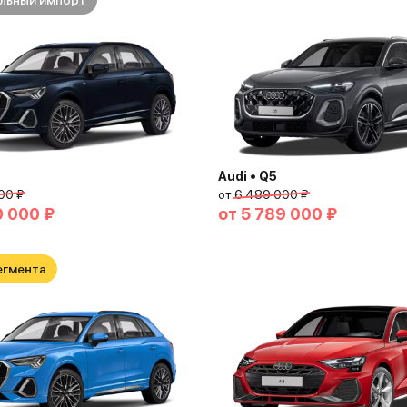
льный импорт
Audi • Q5
00 ₽
от
6 489 000 ₽
0 000 ₽
от
5 789 000 ₽
егмента