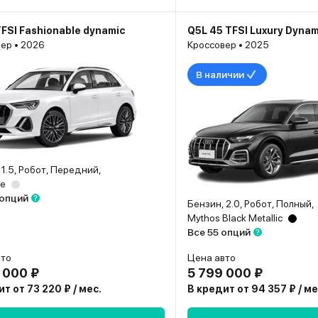
TFSI Fashionable dynamic
Q5L 45 TFSI Luxury Dynam
ер • 2026
Кроссовер • 2025
В наличии
 1.5, Робот, Передний,
te
 опций
Бензин, 2.0, Робот, Полный,
Mythos Black Metallic
Все 55 опций
вто
Цена авто
 000 ₽
5 799 000 ₽
т от 73 220 ₽ / мес.
В кредит от 94 357 ₽ / ме