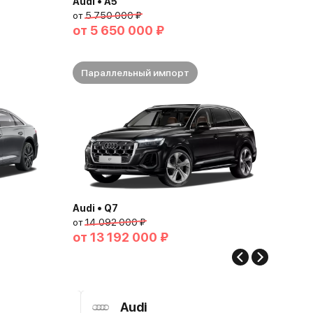
Audi • A5
от
5 750 000 ₽
от
5 650 000 ₽
Параллельный импорт
Audi • Q7
от
14 092 000 ₽
от
13 192 000 ₽
Audi