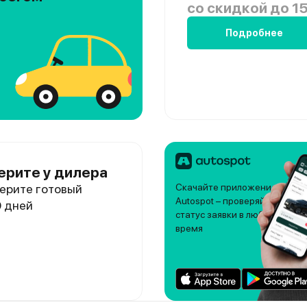
со скидкой
до 15
Подробнее
ерите у дилера
ерите готовый
Скачайте приложение
Autospot – проверяйте
0 дней
статус заявки в любое
время