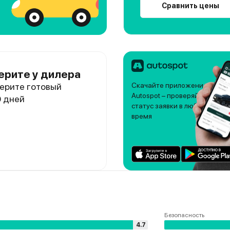
Сравнить цены
ерите у дилера
ерите готовый
Скачайте приложение
Autospot – проверяйте
0 дней
статус заявки в любое
время
Безопасность
4.7