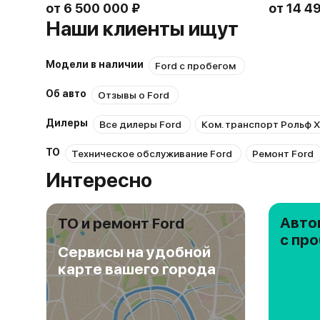
от
6 500 000 ₽
от
14 4
Наши клиенты ищут
Модели в наличии
Ford с пробегом
Об авто
Отзывы о Ford
Дилеры
Все дилеры Ford
Ком. транспорт Рольф 
ТО
Техническое обслуживание Ford
Ремонт Ford
Интересно
Авто
ТО и ремонт Ford
с пр
Сервисы на удобной
карте вашего города