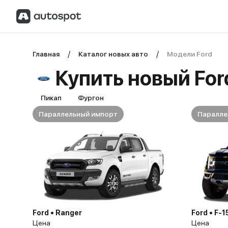
Главная
Каталог новых авто
Модели Ford
Купить новый Fo
Пикап
Фургон
Параллельный импорт
Паралле
Ford • Ranger
Ford • F-1
Цена
Цена