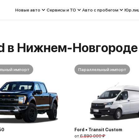
Новые авто
Сервисы и ТО
Авто с пробегом
Юр.ли
rd в Нижнем-Новгороде
льный импорт
Параллельный импорт
50
Ford • Transit Custom
от
6 890 000 ₽