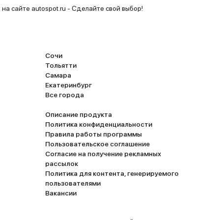
— ну,
 на сайте autospot.ru - Сделайте свой выбор!
тина, а
онечно
ых
ут
Сочи
Тольятти
смотри-
Самара
шать)
Екатеринбург
Все города
о по
.
Описание продукта
ное,
Политика конфиденциальности
Правила работы программы
,
Пользовательское соглашение
Согласие на получение рекламных
,6 или
рассылок
Политика для контента, генерируемого
-350
пользователями
без
Вакансии
ень даже