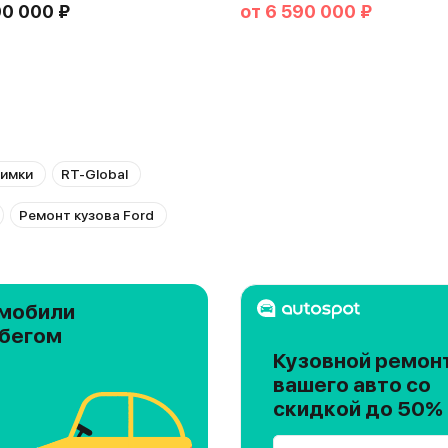
90 000 ₽
от
6 590 000 ₽
Химки
RT-Global
Ремонт кузова Ford
мобили
обегом
Кузовной ремон
вашего авто со
скидкой до 50%