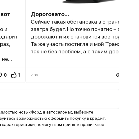
 вот
Дороговато...
Сейчас такая обстановка в стране, не зн
о и
завтра будет. Но точно понятно – запчаст
одарит.
дорожают и их становится все труднее н
раз,
Та же участь постигла и мой Транзит. Ма
так не без проблем, а с таким дорогим
 не
обслуживанием все чаще задумываюсь о
ылых и
продаже, пока не поздно… Можно возрази
ителей
мол есть “аналоги” запчастей, но с кита
0
1
4.9K
7.06
520,
больше дел никаких иметь не хочу – себе
трю на
Это я еще не говорю о ее прожорливости,
ых
трассе это слишком. Вот и думайте надо 
вам, вернее “потянете ли”?
сы, но
оимостью новыхФорд в автосалонах, выберите
тро
уйтесь возможностью оформить покупку в кредит.
 характеристики, помогут вам принять правильное
од
но