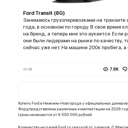
Ford Transit (8G)
Занимаюсь грузоперевозками на транзите 
года, в основном по городу. В свое время к
на бренд, а теперь мне это аукается. Если 
они были лидерами на рынке по качеству, т
сейчас уже нет. На машине 200к пробега, а
уже сыпется. Начну с кузова – красивый, по
полезли рыжики. Не знаю на что грешить, м
на дорогах, но скорее всего ЛКП плохого
7.8K
22.06
качества, т.к не у меня одного такая пробле
Далее топливная система – я 4 раза менял
форсунки, одна оригинальная стоит 12к. Чу
скоро снова полетят, а где их брать я уже н
с запчастями сейчас дефицит. До санкций
Купить Ford в Нижнем-Новгороде у официальных дилеров
терпимо было, а теперь совсем дорого ее
Фордпредставлены различные комплектации на 2026 год,
Цены начинаются от 6 500 000 рублей.
обслуживать стало
Количество моделей Ford со скидкой от дилеров: 0. Мак