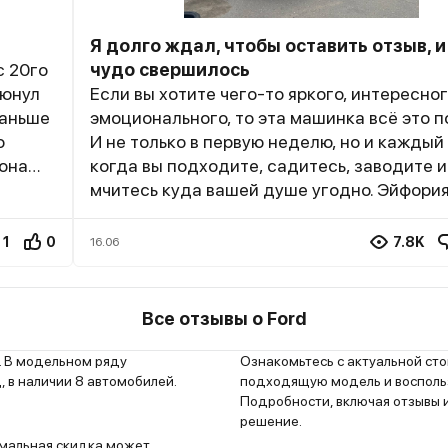
Я долго ждал, чтобы оставить отзыв, и
с 20го
чудо свершилось
люнул
Если вы хотите чего-то яркого, интересног
раньше
эмоционального, то эта машинка всё это п
о
И не только в первую неделю, но и каждый 
 она
когда вы подходите, садитесь, заводите и
ка не
мчитесь куда вашей душе угодно. Эйфория
б соль
проходит :) Когда вы едете, то помимо ун
пасмурных дорог, вы замечаете лица вод
1
0
7.8K
16.06
ма.
других авто. Вот еду в потоке, слева BMW 
справа Мерс E200, сзади Кайен и не я смо
вствую
эти тачки, а вот владельцы этих престижн
Все отзывы о Ford
е знаю,
бибик смотрят. Может, это от недостатка
 еще
внимания, или еще какие детские комплек
. В модельном ряду
Ознакомьтесь с актуальной ст
ребята, это приятная мелочь и к этому быс
 в наличии 8 автомобилей.
подходящую модель и воспольз
Подробности, включая отзывы и
привыкаешь. Не говорю уже о том, что нар
решение.
лишний раз не подрежет и довольно охот
симальная скидка может