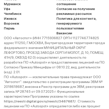
Мурманск
соглашение
Уфа
Согласие на получение
Челябинск
рекламных рассылок
Ижевск
Политика для контента,
Воронеж
генерируемого
Пермь
пользователями
Вакансии
ООО «Автоспот» (ИНН 7715936827 ОРГН 1127746774825
адрес 111250, Г.МОСКВА, Внутригородская территория города
федерального значения МУНИЦИПАЛЬНЫЙ ОКРУГ
ЛЕФОРТОВО, ПРОЕЗД ЗАВОДА СЕРП И МОЛОТ, Д. 10, ПОМЕЩ.
41Н/9, ОКВЭД 62.0) осуществляет деятельность по
разработке ПО «Autospot» и предоставлению лицензий на ПО.
Согласно Приказу Минцифры от 08.10.22, вид деятельности
(код): 2.01.
ПО «Autospot» — исключительные права принадлежат ООО
"Автоспот": свидетельство о регистрации программы ЭВМ №
2018618687, внесена в Реестр программ для ЭВМ, реестровая
запись № 28745 от 09.07.2025 г. Функциональные
характеристики Программы указаны по ссылке:
https://reestr.digital.gov.ru/reestr/3467687/
. Стоимость
лицензии на ПО «Autospot» определяется либо как процент