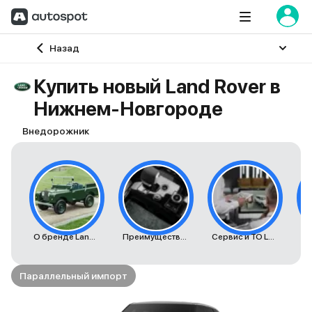
Главная
Назад
Купить новый Land Rover в
Нижнем-Новгороде
Внедорожник
О бренде Land Rover
Преимущества автомобилей Land Rover
Сервис и ТО Land Rover
К
Параллельный импорт