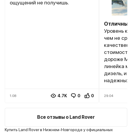
ощущений не получишь.
Отличный
Уровень ко
чем не сра
качественн
стоимости 
дороже МБ 
линейка мот
дизель, и 
надежных аг
Рекоменду
4.7K
0
0
1.08
29.04
Все отзывы о Land Rover
Купить Land Rover в Нижнем-Новгороде у официальных