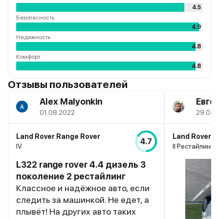
4.5
Безопасность
4.9
Надежность
4.8
Комфорт
4.8
Отзывы пользователей
Alex Malyonkin
Евге
01.08.2022
29.04.
Land Rover Range Rover
Land Rover R
4.7
IV
II Рестайлинг,
L322 range rover 4.4 дизель 3
поколение 2 рестайлинг
Классное и надёжное авто, если
следить за машинкой. Не едет, а
плывёт! На других авто таких