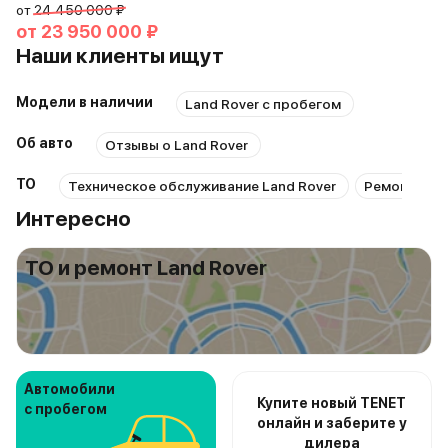
от
24 450 000 ₽
от
23 950 000 ₽
Наши клиенты ищут
Модели в наличии
Land Rover с пробегом
Об авто
Отзывы о Land Rover
ТО
Техническое обслуживание Land Rover
Ремонт Land
Интересно
ТО и ремонт Land Rover
Автомобили
Купите новый TENET
с пробегом
онлайн и заберите у
дилера