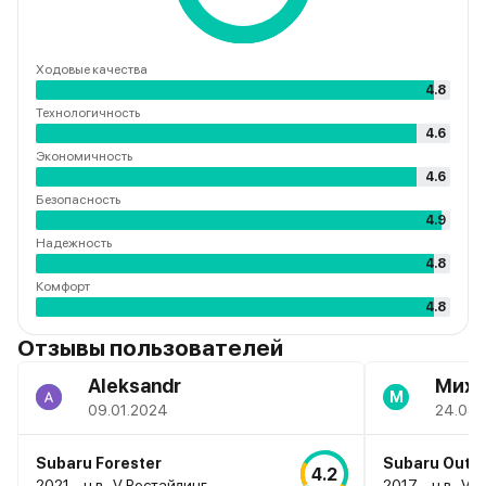
Ходовые качества
4.8
Технологичность
4.6
Экономичность
4.6
Безопасность
4.9
Надежность
4.8
Комфорт
4.8
Отзывы пользователей
Aleksandr
Миха
М
09.01.2024
24.08.
Subaru Forester
Subaru Outb
4.2
2021 – н.в., V Рестайлинг
2017 – н.в., V