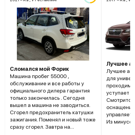
Лучшее ав
Сломался мой Форик
Лучшее авт
Машина пробег 55000 ,
для универ
обслуживание и все работы у
проходимос
официального дилера гарантия
уступает м
только закончилась . Сегодня
Смотрится 
вышел а машина не заводиться.
оснащение 
Сгорел предохранитель катушки
управляетс
зажигания. Поменял и новый тоже
Из минусов
сразу сгорел. Завтра на
места в ба
эвакуатор и ремонт . Правда до