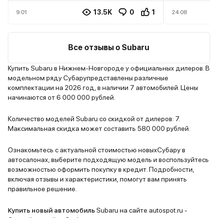
шумоизоля
этого все было хорошо
получше.
13.5K
0
1
9.01
24.08
Все отзывы о Subaru
Купить Subaru в Нижнем-Новгороде у официальных дилеров. В
модельном ряду Субарупредставлены различные
комплектации на 2026 год, в наличии 7 автомобилей. Цены
начинаются от 6 000 000 рублей.
Количество моделей Subaru со скидкой от дилеров: 7.
Максимальная скидка может составить 580 000 рублей.
Ознакомьтесь с актуальной стоимостью новыхСубару в
автосалонах, выберите подходящую модель и воспользуйтесь
возможностью оформить покупку в кредит. Подробности,
включая отзывы и характеристики, помогут вам принять
правильное решение.
Купить новый автомобиль
Subaru на сайте autospot.ru -