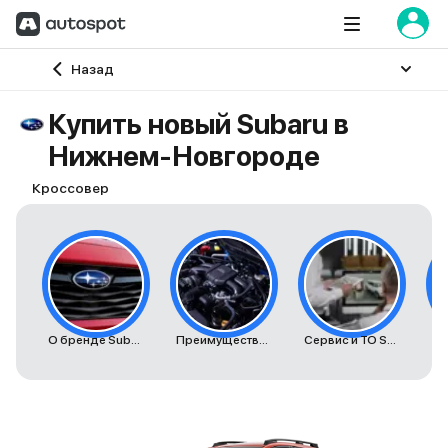
Главная
Назад
Купить новый Subaru в
Нижнем-Новгороде
Кроссовер
О бренде Subaru
Преимущества автомобилей Subaru
Сервис и ТО Subaru
К