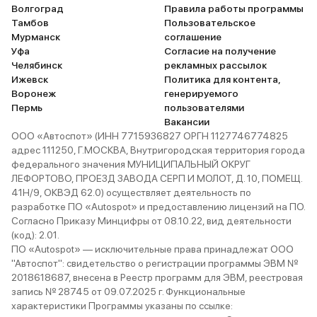
Волгоград
Правила работы программы
Тамбов
Пользовательское
Мурманск
соглашение
Уфа
Согласие на получение
Челябинск
рекламных рассылок
Ижевск
Политика для контента,
Воронеж
генерируемого
Пермь
пользователями
Вакансии
ООО «Автоспот» (ИНН 7715936827 ОРГН 1127746774825
адрес 111250, Г.МОСКВА, Внутригородская территория города
федерального значения МУНИЦИПАЛЬНЫЙ ОКРУГ
ЛЕФОРТОВО, ПРОЕЗД ЗАВОДА СЕРП И МОЛОТ, Д. 10, ПОМЕЩ.
41Н/9, ОКВЭД 62.0) осуществляет деятельность по
разработке ПО «Autospot» и предоставлению лицензий на ПО.
Согласно Приказу Минцифры от 08.10.22, вид деятельности
(код): 2.01.
ПО «Autospot» — исключительные права принадлежат ООО
"Автоспот": свидетельство о регистрации программы ЭВМ №
2018618687, внесена в Реестр программ для ЭВМ, реестровая
запись № 28745 от 09.07.2025 г. Функциональные
характеристики Программы указаны по ссылке: