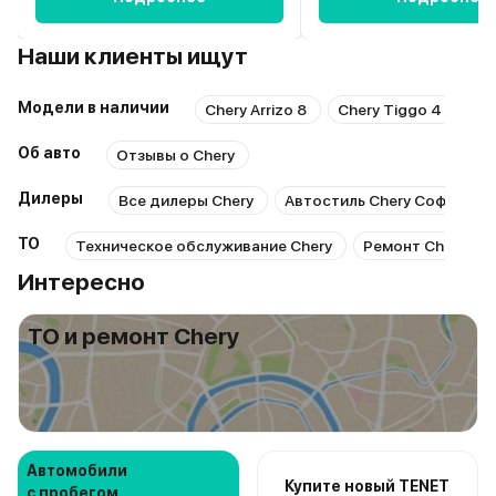
Наши клиенты ищут
Модели в наличии
Chery Arrizo 8
Chery Tiggo 4
Ch
Об авто
Отзывы о Chery
Дилеры
Все дилеры Chery
Автостиль Chery Софийска
ТО
Техническое обслуживание Chery
Ремонт Chery
Интересно
ТО и ремонт Chery
Автомобили
Купите новый TENET
с пробегом