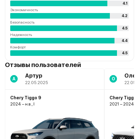
4.1
Экономичность
4.2
Безопасность
4.5
Надежность
4.4
Комфорт
4.5
Отзывы пользователей
Артур
Олег
А
О
22.05.2025
22.05.
Chery Tiggo 9
Chery Tiggo 
2024 – н.в., I
2021 – 2024, I