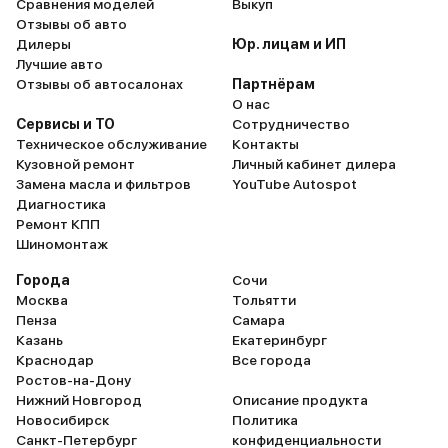
Сравнения моделей
Выкуп
электротяг
Отзывы об авто
для ежедн
Дилеры
Юр. лицам и ИП
работу и п
Лучшие авто
Управляемо
Отзывы об автосалонах
Партнёрам
О нас
Hybrid тож
Сервисы и ТО
Сотрудничество
хорошо дер
Техническое обслуживание
Контакты
информати
Кузовной ремонт
Личный кабинет дилера
комфортная
Замена масла и фильтров
YouTube Autospot
шумоизоляц
Диагностика
Ремонт КПП
Отличный а
Шиномонтаж
деньги. Ре
Города
Сочи
Москва
Тольятти
Пенза
Самара
Казань
Екатеринбург
Краснодар
Все города
Ростов-на-Дону
Нижний Новгород
Описание продукта
Новосибирск
Политика
Санкт-Петербург
конфиденциальности