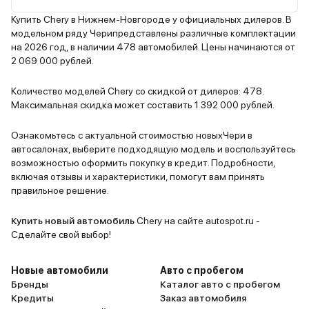
высокий – около 12-13 литров на
Хромирова
100 км. Из плюсов также стоит
стильная р
Купить Chery в Нижнем-Новгороде у официальных дилеров. В
модельном ряду Черипредставлены различные комплектации
отметить богатую комплектацию.
светодиод
на 2026 год, в наличии 478 автомобилей. Цены начинаются от
Есть все необходимые опции:
создается
2 069 000 рублей.
адаптивный круиз-контроль,
автомобиля
камеры кругового обзора,
Салон тоже
Количество моделей Chery со скидкой от дилеров: 478.
панорамная крыша,
качествен
Максимальная скидка может составить 1 392 000 рублей.
электропривод сидений и т.д.
отделки, у
Мультимедийная система
электрорег
Ознакомьтесь с актуальной стоимостью новыхЧери в
автосалонах, выберите подходящую модель и воспользуйтесь
работает быстро и без глюков. В
но главное,
возможностью оформить покупку в кредит. Подробности,
целом, Chery Tiggo 9 неплохой
гибридная 
включая отзывы и характеристики, помогут вам принять
автомобиль.
Динамика р
правильное решение.
машина уве
с места, та
Купить новый автомобиль
Chery на сайте autospot.ru -
этом, в го
Сделайте свой выбор!
практичес
передвигат
Новые автомобили
Авто с пробегом
что сущест
Бренды
Каталог авто с пробегом
Кредиты
Заказ автомобиля
топливо. З