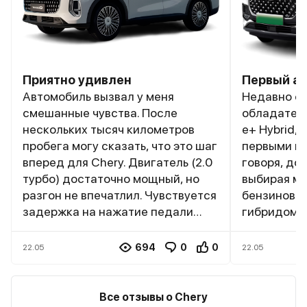
Приятно удивлен
Первый ав
Автомобиль вызвал у меня
Недавно с
смешанные чувства. После
обладателе
нескольких тысяч километров
e+ Hybrid,
пробега могу сказать, что это шаг
первыми вп
вперед для Chery. Двигатель (2.0
говоря, до
турбо) достаточно мощный, но
выбирая м
разгон не впечатлил. Чувствуется
бензиновы
задержка на нажатие педали
гибридом, 
газа. Коробка передач (7-
рискнуть и
ступенчатый робот) работает
Внешний ви
694
0
0
22.05
22.05
плавно, но иногда задумывается
Hybrid про
при переключениях. Расход
Машина вы
топлива в городе достаточно
современно
Все отзывы о Chery