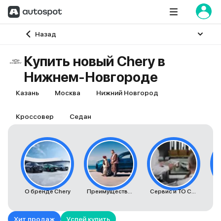
Главная
Назад
Купить новый Chery в
Нижнем-Новгороде
Казань
Москва
Нижний Новгород
Кроссовер
Седан
О бренде Chery
Преимущества автомобилей Chery
Сервис и ТО Chery
К
Хит продаж
Успей купить