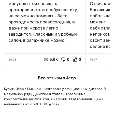
минусов стоит назвать
Отличная с
прожорливость и слабую оптику,
Багажник 
но ее можно поменять. Зато
побольше, 
проходимость превосходная, и
момент. На
даже при морозе легко
себя отлич
заводится. Классный и удобный
неприхотл
салон, в багажнике можно
стоит занят
перевозить крупные вещи.
салоне воц
5.6K
0
0
29.08
19.07
Все отзывы о Jeep
Купить Jeep в Нижнем-Новгороде у официальных дилеров. В
модельном ряду Джиппредставлены различные
комплектации на 2026 год, в наличии 33 автомобиля. Цены
начинаются от 7 590 000 рублей.