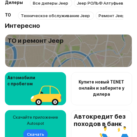
Дилеры
Все дилеры Jeep
Jeep РОЛЬФ Алтуфьево
ТО
Техническое обслуживание Jeep
Ремонт Jeep
Р
Интересно
ТО и ремонт Jeep
Автомобили
Купите новый TENET
с пробегом
онлайн и заберите у
дилера
Автокредит без
Скачайте приложение
походов в банк
Autospot
Скачать