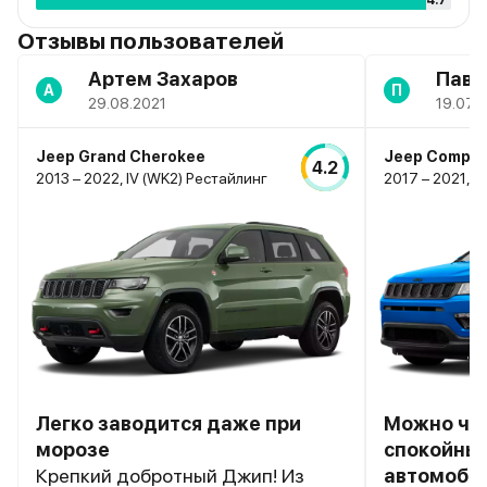
4.7
Отзывы пользователей
Артем Захаров
Паве
А
П
29.08.2021
19.07.
Jeep Grand Cherokee
Jeep Compa
4.2
2013 – 2022, IV (WK2) Рестайлинг
2017 – 2021, II
Легко заводится даже при
Можно чув
морозе
спокойным
Крепкий добротный Джип! Из
автомоби