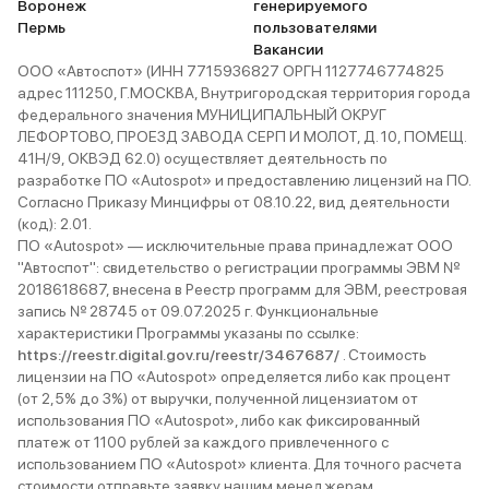
Воронеж
генерируемого
Пермь
пользователями
Вакансии
ООО «Автоспот» (ИНН 7715936827 ОРГН 1127746774825
адрес 111250, Г.МОСКВА, Внутригородская территория города
федерального значения МУНИЦИПАЛЬНЫЙ ОКРУГ
ЛЕФОРТОВО, ПРОЕЗД ЗАВОДА СЕРП И МОЛОТ, Д. 10, ПОМЕЩ.
41Н/9, ОКВЭД 62.0) осуществляет деятельность по
разработке ПО «Autospot» и предоставлению лицензий на ПО.
Согласно Приказу Минцифры от 08.10.22, вид деятельности
(код): 2.01.
ПО «Autospot» — исключительные права принадлежат ООО
"Автоспот": свидетельство о регистрации программы ЭВМ №
2018618687, внесена в Реестр программ для ЭВМ, реестровая
запись № 28745 от 09.07.2025 г. Функциональные
характеристики Программы указаны по ссылке:
https://reestr.digital.gov.ru/reestr/3467687/
. Стоимость
лицензии на ПО «Autospot» определяется либо как процент
(от 2,5% до 3%) от выручки, полученной лицензиатом от
использования ПО «Autospot», либо как фиксированный
платеж от 1100 рублей за каждого привлеченного с
использованием ПО «Autospot» клиента. Для точного расчета
стоимости отправьте заявку нашим менеджерам