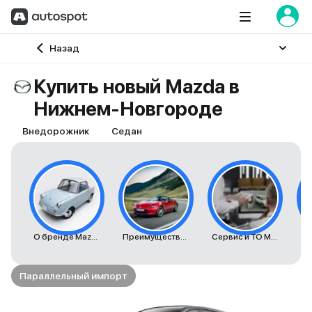
Главная
Назад
Купить новый Mazda в
Нижнем-Новгороде
Внедорожник
Седан
О бренде Mazda
Преимущества автомобилей Mazda
Сервис и ТО Mazda
К
Параллельный импорт