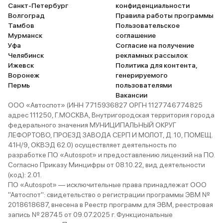
Санкт-Петербург
конфиденциальности
Волгоград
Правила работы программы
Тамбов
Пользовательское
Мурманск
соглашение
Уфа
Согласие на получение
Челябинск
рекламных рассылок
Ижевск
Политика для контента,
Воронеж
генерируемого
Пермь
пользователями
Вакансии
ООО «Автоспот» (ИНН 7715936827 ОРГН 1127746774825
адрес 111250, Г.МОСКВА, Внутригородская территория города
федерального значения МУНИЦИПАЛЬНЫЙ ОКРУГ
ЛЕФОРТОВО, ПРОЕЗД ЗАВОДА СЕРП И МОЛОТ, Д. 10, ПОМЕЩ.
41Н/9, ОКВЭД 62.0) осуществляет деятельность по
разработке ПО «Autospot» и предоставлению лицензий на ПО.
Согласно Приказу Минцифры от 08.10.22, вид деятельности
(код): 2.01.
ПО «Autospot» — исключительные права принадлежат ООО
"Автоспот": свидетельство о регистрации программы ЭВМ №
2018618687, внесена в Реестр программ для ЭВМ, реестровая
запись № 28745 от 09.07.2025 г. Функциональные