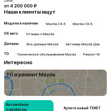
Цена
от
4 200 000 ₽
Наши клиенты ищут
Модели в наличии
Mazda CX-5
Mazda CX-5
Mazda
Об авто
Отзывы о Mazda
Дилеры
Все дилеры Mazda
Автомир Mazda Дмитровк
ТО
Техническое обслуживание Mazda
Ремонт Mazda
Интересно
ТО и ремонт Mazda
Автомобили
Купите новый TENET
с пробегом