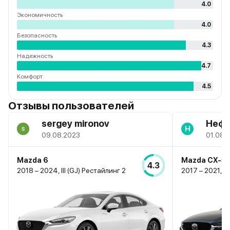
4.0
Экономичность
4.0
Безопасность
4.3
Надежность
4.7
Комфорт
4.5
Отзывы пользователей
sergey mironov
Нефе
Н
09.08.2023
01.08.
Mazda 6
Mazda CX-5
4.3
2018 – 2024, III (GJ) Рестайлинг 2
2017 – 2021, II