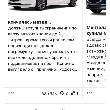
кончилась мазда...
Мечтала о
должны вступить ограничения по
купила м
ввозу авто из японии до 2
Всегда меч
литров... кроме того и ранее сам
здраво смо
производитель делал
возможност
погремушку... не могу сказать что
Мазду в ба
все было идеально. - брянчит,
ожидала за
подзваниевает и проч... Конечно
с минимумо
выглядело оч прилично... ходовка
непритязат
исключительно хороша, но по
хватает. Т
динамике уже куча более
хорошо, но
шустрых машин появилась, одним
салоне шум
словом все это скоро станет
24.1K
2
1
9.08
1.08
почти никому не нужно... сорян
япония