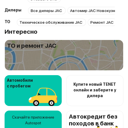
Дилеры
Все дилеры JAC
Автомир JAC Новокузнецк
ТО
Техническое обслуживание JAC
Ремонт JAC
Рем
Интересно
ТО и ремонт JAC
Автомобили
Купите новый TENET
с пробегом
онлайн и заберите у
дилера
Автокредит без
Скачайте приложение
походов в банк
Autospot