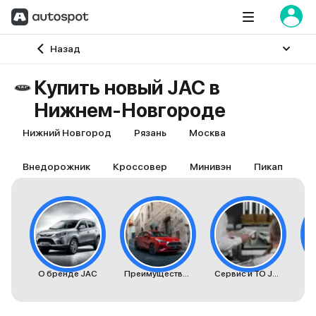
Главная
Назад
Купить новый JAC в
Нижнем-Новгороде
Нижний Новгород
Рязань
Москва
Внедорожник
Кроссовер
Минивэн
Пикап
О бренде JAC
Преимущества автомобилей JAC
Сервис и ТО JAC
К