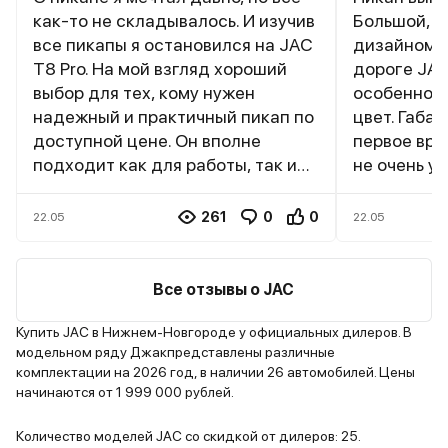
как-то не складывалось. И изучив
Большой, в
все пикапы я остановился на JAC
дизайном п
T8 Pro. На мой взгляд хороший
дороге JAC
выбор для тех, кому нужен
особенно е
надежный и практичный пикап по
цвет. Габа
доступной цене. Он вполне
первое вре
подходит как для работы, так и
не очень у
для активного отдыха. Конечно,
быстро. Ку
есть некоторые compromises в
возил в нем
261
0
0
22.05
22.05
плане материалов и комфорта, но
строймате
за свою цену это вполне
друга). Вн
оправданный автомобиль. Если
просто, но
Все отзывы о JAC
вы ищете "рабочую лошадку" с
Пластик же
хорошим соотношением цены и
добротно, 
Купить JAC в Нижнем-Новгороде у официальных дилеров. В
модельном ряду Джакпредставлены различные
качества, то JAC T8 Pro стоит
болтается.
комплектации на 2026 год, в наличии 26 автомобилей. Цены
рассмотреть. Полный привод
боковой по
начинаются от 1 999 000 рублей.
подключаемый, есть понижающая
поездках с
передача. Обожаю этот
Комплектац
Количество моделей JAC со скидкой от дилеров: 25.