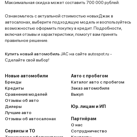
автомобиль.
есть все н
Максимальная скидка может составить 700 000 рублей.
кондиционе
сенсорным 
Ознакомьтесь с актуальной стоимостью новыхДжак в
автосалонах, выберите подходящую модель и воспользуйтесь
заднего ви
возможностью оформить покупку в кредит. Подробности,
устраивает
включая отзывы и характеристики, помогут вам принять
правильное решение.
Купить новый автомобиль
JAC на сайте autospot.ru -
Сделайте свой выбор!
Новые автомобили
Авто с пробегом
Бренды
Каталог авто с пробегом
Кредиты
Заказ автомобиля
Сравнения моделей
Выкуп
Отзывы об авто
Дилеры
Юр. лицам и ИП
Лучшие авто
Отзывы об автосалонах
Партнёрам
О нас
Сервисы и ТО
Сотрудничество