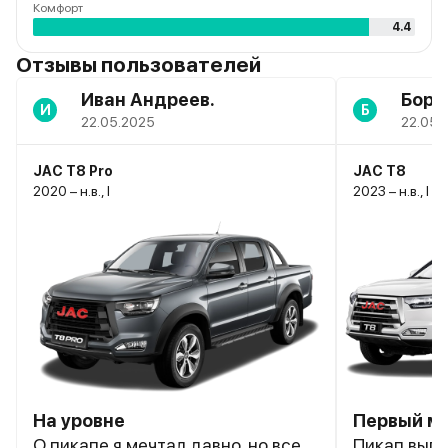
Комфорт
4.4
Отзывы пользователей
Иван Андреев.
Бори
И
Б
22.05.2025
22.05.
JAC T8 Pro
JAC T8
2020 – н.в., I
2023 – н.в., I
На уровне
Первый мо
О пикапе я мечтал давно, но все
Пикап выгл