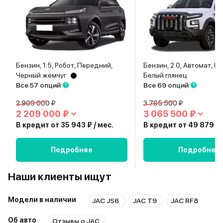
Бензин, 1.5, Робот, Передний,
Бензин, 2.0, Автомат, П
Черный жемчуг
Белый глянец
Все 57 опций
Все 69 опций
2 909 000 ₽
3 765 500 ₽
2 209 000 ₽
3 065 500 ₽
В кредит от 35 943 ₽ / мес.
В кредит от 49 879 ₽ 
Подробнее
Подробнее
Наши клиенты ищут
Модели в наличии
JAC JS6
JAC T9
JAC RF8
JA
Об авто
Отзывы о JAC