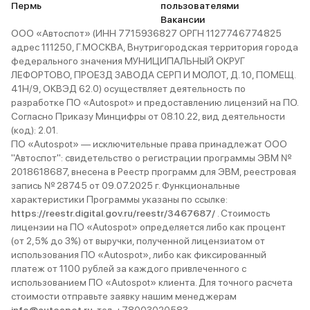
Пермь
пользователями
Вакансии
ООО «Автоспот» (ИНН 7715936827 ОРГН 1127746774825
адрес 111250, Г.МОСКВА, Внутригородская территория города
федерального значения МУНИЦИПАЛЬНЫЙ ОКРУГ
ЛЕФОРТОВО, ПРОЕЗД ЗАВОДА СЕРП И МОЛОТ, Д. 10, ПОМЕЩ.
41Н/9, ОКВЭД 62.0) осуществляет деятельность по
разработке ПО «Autospot» и предоставлению лицензий на ПО.
Согласно Приказу Минцифры от 08.10.22, вид деятельности
(код): 2.01.
ПО «Autospot» — исключительные права принадлежат ООО
"Автоспот": свидетельство о регистрации программы ЭВМ №
2018618687, внесена в Реестр программ для ЭВМ, реестровая
запись № 28745 от 09.07.2025 г. Функциональные
характеристики Программы указаны по ссылке:
https://reestr.digital.gov.ru/reestr/3467687/
. Стоимость
лицензии на ПО «Autospot» определяется либо как процент
(от 2,5% до 3%) от выручки, полученной лицензиатом от
использования ПО «Autospot», либо как фиксированный
платеж от 1100 рублей за каждого привлеченного с
использованием ПО «Autospot» клиента. Для точного расчета
стоимости отправьте заявку нашим менеджерам