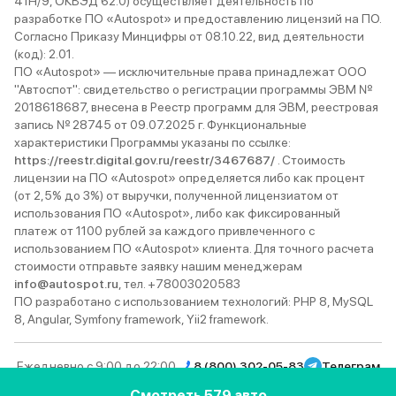
41Н/9, ОКВЭД 62.0) осуществляет деятельность по
разработке ПО «Autospot» и предоставлению лицензий на ПО.
Согласно Приказу Минцифры от 08.10.22, вид деятельности
(код): 2.01.
ПО «Autospot» — исключительные права принадлежат ООО
"Автоспот": свидетельство о регистрации программы ЭВМ №
2018618687, внесена в Реестр программ для ЭВМ, реестровая
запись № 28745 от 09.07.2025 г. Функциональные
характеристики Программы указаны по ссылке:
https://reestr.digital.gov.ru/reestr/3467687/
. Стоимость
лицензии на ПО «Autospot» определяется либо как процент
(от 2,5% до 3%) от выручки, полученной лицензиатом от
использования ПО «Autospot», либо как фиксированный
платеж от 1100 рублей за каждого привлеченного с
использованием ПО «Autospot» клиента. Для точного расчета
стоимости отправьте заявку нашим менеджерам
info@autospot.ru
, тел. +78003020583
ПО разработано с использованием технологий: PHP 8, MySQL
8, Angular, Symfony framework, Yii2 framework.
Ежедневно с 9:00 до 22:00
8 (800) 302-05-83
Телеграм
Вконтакте
YouTube
Rutube
MAX
Дзен
Смотреть 579 авто