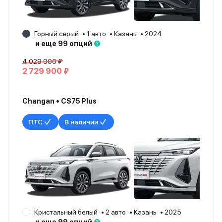
Горный серый
1 авто
Казань
2024
и еще 99 опций
4 029 900 ₽
2 729 900 ₽
Changan • CS75 Plus
ПТС
В наличии
Кристальный белый
2 авто
Казань
2025