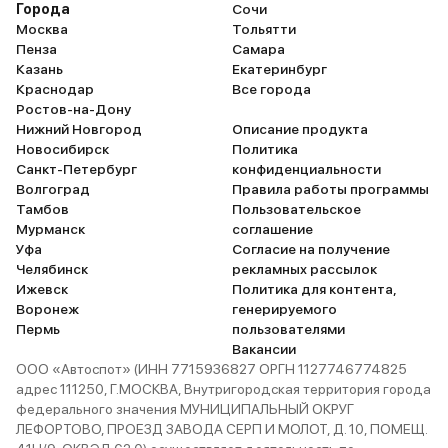
Города
Сочи
Москва
Тольятти
Пенза
Самара
Казань
Екатеринбург
Краснодар
Все города
Ростов-на-Дону
Нижний Новгород
Описание продукта
Новосибирск
Политика
Санкт-Петербург
конфиденциальности
Волгоград
Правила работы программы
Тамбов
Пользовательское
Мурманск
соглашение
Уфа
Согласие на получение
Челябинск
рекламных рассылок
Ижевск
Политика для контента,
Воронеж
генерируемого
Пермь
пользователями
Вакансии
ООО «Автоспот» (ИНН 7715936827 ОРГН 1127746774825
адрес 111250, Г.МОСКВА, Внутригородская территория города
федерального значения МУНИЦИПАЛЬНЫЙ ОКРУГ
ЛЕФОРТОВО, ПРОЕЗД ЗАВОДА СЕРП И МОЛОТ, Д. 10, ПОМЕЩ.